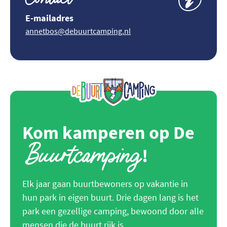
E-mailadres
annetbos@debuurtcamping.nl
Kom kamperen op De
Buurtcamping
!
Elk jaar gaan buurtbewoners op vakantie in
hun park in eigen buurt. Drie dagen lang is het
park een gezellige camping, bewoond door alle
mensen die de buurt rijk is.