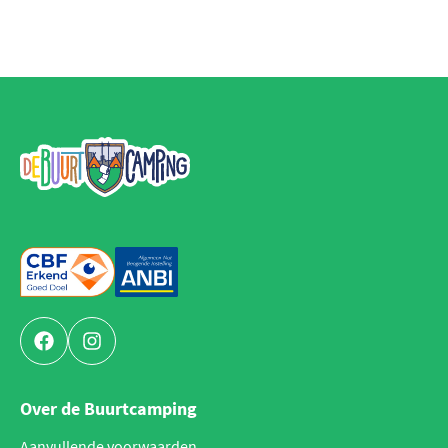
De Buurtcamping
Facebook
Instagram
Over de Buurtcamping
Aanvullende voorwaarden