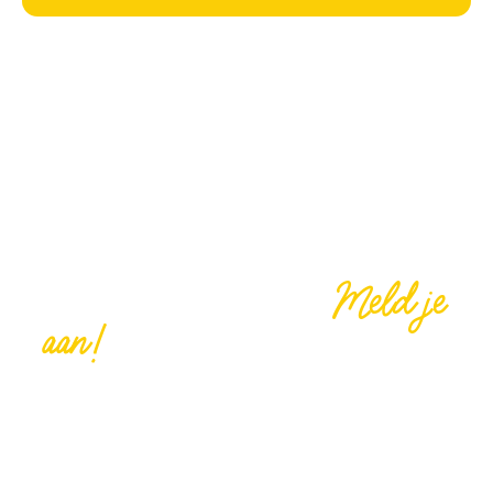
Meld je
Vrijwilliger worden?
aan!
We kunnen jouw hulp goed gebruiken, help je
ons mee om onze Buurtcamping tot een groot
succes te maken? Denk bijvoorbeeld aan
broodjes smeren, activiteiten organiseren,