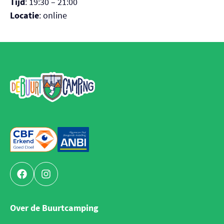
Tijd
: 19:30 – 21:00
Nederlands
Locatie
: online
English
De Buurtcamping
Facebook
Instagram
Over de Buurtcamping