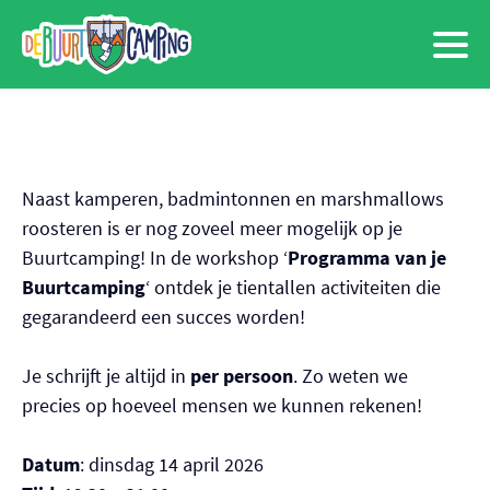
De Buurtcamping
Meteen
naar
de
content
Kom kamperen
Naast kamperen, badmintonnen en marshmallows
Kom organiseren
roosteren is er nog zoveel meer mogelijk op je
Buurtcamping! In de workshop ‘
Programma van je
Over de Buurtcamping
Buurtcamping
‘ ontdek je tientallen activiteiten die
Subm
gegarandeerd een succes worden!
Doneren
Je schrijft je altijd in
per persoon
. Zo weten we
De Buurt
precies op hoeveel mensen we kunnen rekenen!
Nederlands
Datum
: dinsdag 14 april 2026