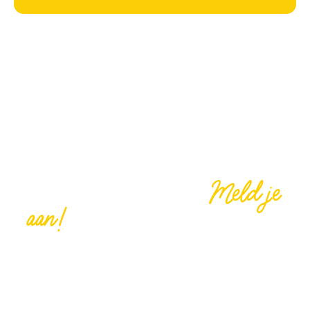
Meld je
Vrijwilliger worden?
aan!
We kunnen jouw hulp goed gebruiken, help je
ons mee om onze Buurtcamping tot een groot
succes te maken? Denk bijvoorbeeld aan
broodjes smeren, activiteiten organiseren,