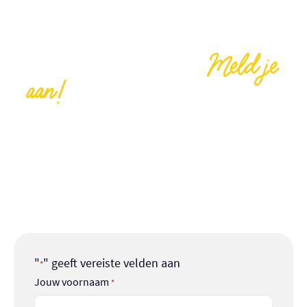
Meld je
Vrijwilliger worden?
aan!
We kunnen jouw hulp goed gebruiken, help je
ons mee om onze Buurtcamping tot een groot
succes te maken? Denk bijvoorbeeld aan
broodjes smeren, activiteiten organiseren,
helpen met de tenten opzetten of koken!
"
" geeft vereiste velden aan
*
Jouw voornaam
*