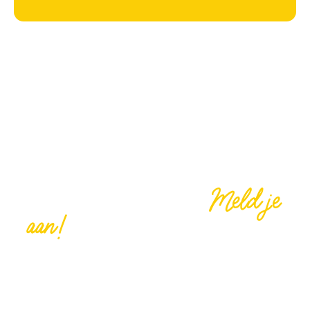
Meld je
Vrijwilliger worden?
aan!
We kunnen jouw hulp goed gebruiken, help je
ons mee om onze Buurtcamping tot een groot
succes te maken? Denk bijvoorbeeld aan