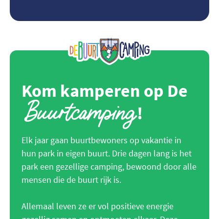
Kom kamperen op De
Buurtcamping
!
Elk jaar gaan buurtbewoners op vakantie in
hun park in eigen buurt. Drie dagen lang is het
park een gezellige camping, bewoond door alle
mensen die de buurt rijk is.
Allemaal leven ze er vol positieve energie