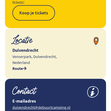
tickets!
Koop je tickets
Locatie
Duivendrecht
Venserpark, Duivendrecht,
Nederland
Route
Contact
E-mailadres
duivendrecht@debuurtcamping.nl