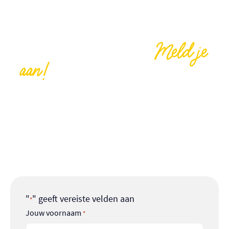
Meld je
Vrijwilliger worden?
aan!
We kunnen jouw hulp goed gebruiken, help je
ons mee om onze Buurtcamping tot een groot
succes te maken? Denk bijvoorbeeld aan
broodjes smeren, activiteiten organiseren,
helpen met de tenten opzetten of koken!
"
" geeft vereiste velden aan
*
Jouw voornaam
*