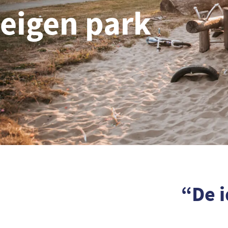
eigen park
“De 