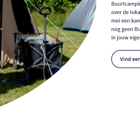
Buurtcampin
over de loka
mei een kamp
nog geen B
in jouw eig
Vind ee