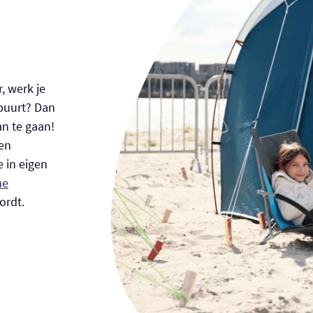
, werk je
buurt? Dan
an te gaan!
en
 in eigen
ne
ordt.