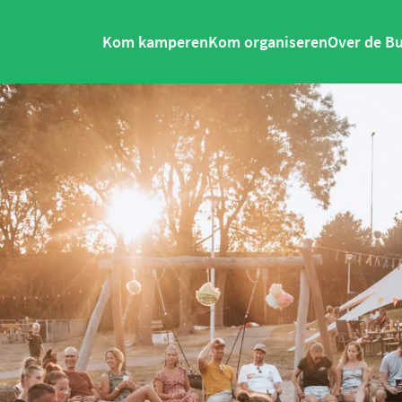
amping
Kom kamperen
Kom organiseren
Over de B