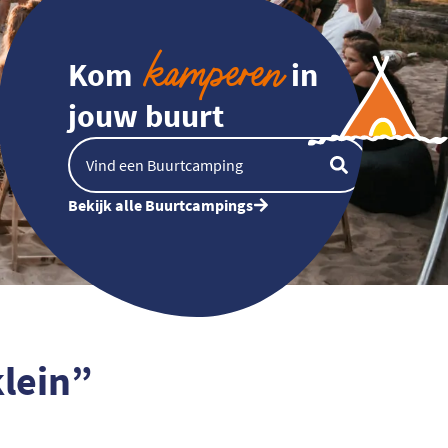
kamperen
Kom
in
jouw buurt
Bekijk alle Buurtcampings
klein”